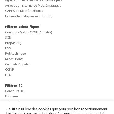
Agrégation externe de Mathématiques
Agrégation interne de Mathématiques
CAPES de Mathématiques
Les-mathematiques.net (Forum)
Filières scientifiques
Concours Maths CPGE (Annales)
SCEI
Prepas.org
ENS
Polytechnique
Mines-Ponts
Centrale-Supélec
CCINP
E3A
Filières EC
Concours BCE
Ecricome
Major Prépa
Mister Prépa
Ce site n'utilise des cookies que pour son bon fonctionnement
technique, sans recueil de données personnelles ou objectif