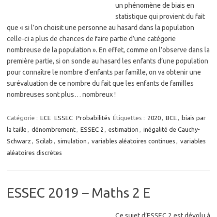
un phénomène de biais en
statistique qui provient du fait
que « si l’on choisit une personne au hasard dans la population
celle-ci a plus de chances de faire partie d’une catégorie
nombreuse de la population ». En effet, comme on l’observe dans la
première partie, si on sonde au hasard les enfants d’une population
pour connaître le nombre d’enfants par famille, on va obtenir une
surévaluation de ce nombre du fait que les enfants de familles
nombreuses sont plus… nombreux !
Catégorie :
ECE
ESSEC
Probabilités
Étiquettes :
2020
,
BCE
,
biais par
la taille
,
dénombrement
,
ESSEC 2
,
estimation
,
inégalité de Cauchy-
Schwarz
,
Scilab
,
simulation
,
variables aléatoires continues
,
variables
aléatoires discrètes
ESSEC 2019 – Maths 2 E
Ce sujet d’ESSEC 2 est dévolu à