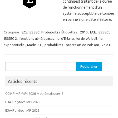
continues) traitant de la durée
de fonctionnement d’un
système susceptible de tomber
en panne à une date aléatoire.
Catégorie :
ECE
ESSEC
Probabilités
Étiquettes :
2010
,
ECE
,
ESSEC
,
ESSEC 2
,
fonctions génératrices
,
loi d'Erlang
,
loi de Weibull
,
loi
exponentielle
,
Maths 2 E
,
probabilités
,
processus de Poisson
,
voie E
Rechercher :
Articles récents
CCINP MP-MPI 2026 Mathématiques 2
E3A-Polytech MPI 2025
E3A-Polytech MP 2025