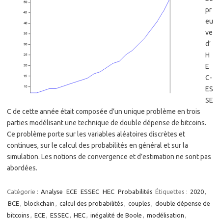
pr
eu
ve
d’
H
E
C-
ES
SE
C de cette année était composée d’un unique problème en trois
parties modélisant une technique de double dépense de bitcoins.
Ce problème porte sur les variables aléatoires discrètes et
continues, sur le calcul des probabilités en général et sur la
simulation. Les notions de convergence et d’estimation ne sont pas
abordées.
Catégorie :
Analyse
ECE
ESSEC
HEC
Probabilités
Étiquettes :
2020
,
BCE
,
blockchain
,
calcul des probabilités
,
couples
,
double dépense de
bitcoins
,
ECE
,
ESSEC
,
HEC
,
inégalité de Boole
,
modélisation
,