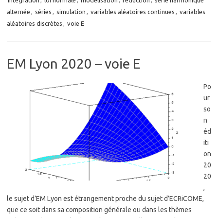
intégration
,
loi normale
,
modélisation
,
réduction
,
série harmonique
alternée
,
séries
,
simulation
,
variables aléatoires continues
,
variables
aléatoires discrètes
,
voie E
EM Lyon 2020 – voie E
Po
ur
so
n
éd
iti
on
20
20
,
le sujet d’EM Lyon est étrangement proche du sujet d’ECRiCOME,
que ce soit dans sa composition générale ou dans les thèmes