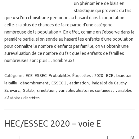
un phénomène de biais en
statistique qui provient du fait
que « si l’on choisit une personne au hasard dans la population
celle-ci a plus de chances de faire partie d’une catégorie
nombreuse de la population ». En effet, comme on l’observe dans la
première partie, si on sonde au hasard les enfants d’une population
pour connaître le nombre d’enfants par famille, on va obtenir une
surévaluation de ce nombre du fait que les enfants de familles
nombreuses sont plus… nombreux !
Catégorie :
ECE
ESSEC
Probabilités
Étiquettes :
2020
,
BCE
,
biais par
la taille
,
dénombrement
,
ESSEC 2
,
estimation
,
inégalité de Cauchy-
Schwarz
,
Scilab
,
simulation
,
variables aléatoires continues
,
variables
aléatoires discrètes
HEC/ESSEC 2020 – voie E
L’é