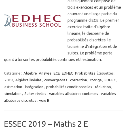
classiquement composé de
trois exercices et un problème
couvrant une large partie du
programme d’ECE. Le premier
exercice traite d’algèbre
linéaire, le deuxième de
probabilités discrètes, le
troisième d’intégration et de
suites. Le problème porte
quant à lui sur les probabilités continues et l’estimation.
Catégorie :
Algèbre
Analyse
ECE
EDHEC
Probabilités
Étiquettes :
2019
,
Algèbre linéaire
,
convergences
,
correction
,
corrigé
,
EDHEC
,
estimation
,
intégration
,
probabilités conditionnelles
,
réduction
,
simulation
,
Suites réelles
,
variables aléatoires continues
,
variables
aléatoires discrètes
,
voie E
ESSEC 2019 – Maths 2 E