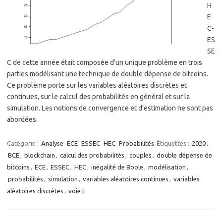
H
E
C-
ES
SE
C de cette année était composée d’un unique problème en trois
parties modélisant une technique de double dépense de bitcoins.
Ce problème porte sur les variables aléatoires discrètes et
continues, sur le calcul des probabilités en général et sur la
simulation. Les notions de convergence et d’estimation ne sont pas
abordées.
Catégorie :
Analyse
ECE
ESSEC
HEC
Probabilités
Étiquettes :
2020
,
BCE
,
blockchain
,
calcul des probabilités
,
couples
,
double dépense de
bitcoins
,
ECE
,
ESSEC
,
HEC
,
inégalité de Boole
,
modélisation
,
probabilités
,
simulation
,
variables aléatoires continues
,
variables
aléatoires discrètes
,
voie E