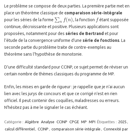
Le problème se compose de deux parties. La première partie met en
place un théorème classique de
comparaison série-intégrale
(
)
∑
pour les séries de la forme
, la fonction
étant supposée
f
n
f
n
continue, décroissante et positive. Plusieurs applications sont
proposées, notamment pour des
séries de Bertrand
et pour
l’étude de la convergence uniforme d’une
série de fonctions
. La
seconde partie du problème traite de contre-exemples au
théorème sans l’hypothèse de monotonie.
D’une difficulté standard pour CCINP, ce sujet permet de réviser un
certain nombre de thèmes classiques du programme de MP.
Enfin, les mises en garde de rigueur : je rappelle que je n’ai aucun
lien avec les jurys de concours et que ce corrigé n’est en rien
officiel. Il peut contenir des coquilles, maladresses ou erreurs.
N’hésitez pas à me le signaler le cas échéant.
Catégorie :
Algèbre
Analyse
CCINP
CPGE
MP
MPI
Étiquettes :
2025
,
calcul différentiel
,
CCINP
,
comparaison série-intégrale
,
Connexité par