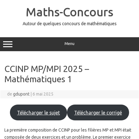
Aller
au
Maths-Concours
contenu
Autour de quelques concours de mathématiques
Menu
CCINP MP/MPI 2025 –
Mathématiques 1
de
gdupont
|
6 mai 2025
Télécharger le sujet
Télécharger le corrigé
La première composition de CCINP pour les filières MP et MPI était
composée de deux exercices et un problème. Le premier exercice