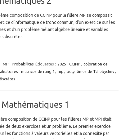
hématiques 2
ième composition de CCINP pour la filière MP se composait
ercice d’informatique de tronc commun, d’un exercice sur les
es et d’un problème mêlant algèbre linéaire et variables
es discrètes.
P
MPI
Probabilités
Étiquettes :
2025
,
CCINP
,
coloration de
aléatoires
,
matrices de rang 1
,
mp
,
polynômes de Tchebychev
,
discrètes
 Mathématiques 1
ère composition de CCINP pour les filières MP et MPI était
e de deux exercices et un problème. Le premier exercice
sur les fonctions à valeurs vectorielles et la connexité par