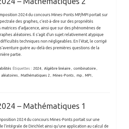
2024 – Mathématiques 2
mposition 2024 du concours Mines-Ponts MP/MPI portait sur
spectrale des graphes, c’est-à-dire sur des propriétés
 matrices d’adjacence, ainsi que sur des phénomènes de
raphes aléatoires. Il s’agit d’un sujet relativement atypique
ifficultés techniques non négligeables. En l’état, le corrigé
 s’aventure guère au-delà des premières questions de la
nière partie.
bilités
Étiquettes :
2024
,
Algèbre linéaire
,
combinatoire
,
 aléatoires
,
Mathématiques 2
,
Mines-Ponts
,
mp
,
MPI
,
2024 – Mathématiques 1
mposition 2024 du concours Mines-Ponts portait sur une
e l’intégrale de Dirichlet ainsi qu’une application au calcul de