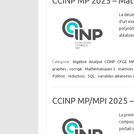
CCINP MP 2025 – Mat
La deux
d’un ex
polynôm
aléatoir
Catégorie :
Algèbre
Analyse
CCINP
CPGE
M
graphes
,
corrigé
,
Mathématiques 2
,
matrices 
Python
,
réduction
,
SQL
,
variables aléatoires 
CCINP MP/MPI 2025 –
La premi
composé
portait 