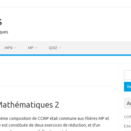
s
iques
MPSI
MP
QUIZ
Rech
Mathématiques 2
A
CCI
ième composition de CCINP était commune aux filières MP et
e est constituée de deux exercices de réduction, et d’un
E3A