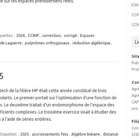
e sur les espaces préhilbertiens réels.
E3A
CCI
CCI
quettes :
2026
,
CCINP
,
correction
,
corrigé
,
Espaces
L
de Laguerre
,
polynômes orthogonaux
,
réduction algébrique
,
Sit
Pub
Prof
5
Con
Agr
ech de la filière MP était cette année constitué de trois
Agr
dants. Le premier portait sur l’optimisation d’une fonction de
CAP
es. Le deuxième traitait d’un endomorphisme de l’espace des
Les
icients complexes. Le troisième exercice visait à étudier des
 à l’aide de séries entières.
Fil
Con
tiquettes :
2025
,
accroissements finis
,
Algèbre linéaire
,
distance
SCE