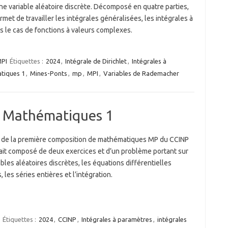
ne variable aléatoire discrète. Décomposé en quatre parties,
met de travailler les intégrales généralisées, les intégrales à
 le cas de fonctions à valeurs complexes.
PI
Étiquettes :
2024
,
Intégrale de Dirichlet
,
Intégrales à
tiques 1
,
Mines-Ponts
,
mp
,
MPI
,
Variables de Rademacher
 Mathématiques 1
t de la première composition de mathématiques MP du CCINP
ait composé de deux exercices et d’un problème portant sur
ables aléatoires discrètes, les équations différentielles
s, les séries entières et l’intégration.
Étiquettes :
2024
,
CCINP
,
Intégrales à paramètres
,
intégrales