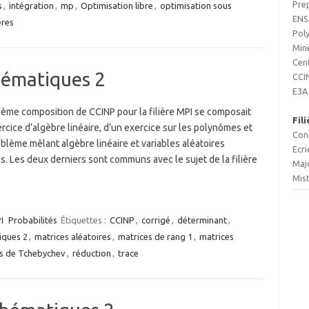
Pre
s
,
intégration
,
mp
,
Optimisation libre
,
optimisation sous
ENS
ères
Pol
Min
Cen
ématiques 2
CCI
E3A
ième composition de CCINP pour la filière MPI se composait
Fil
rcice d’algèbre linéaire, d’un exercice sur les polynômes et
Con
blème mêlant algèbre linéaire et variables aléatoires
Ecr
s. Les deux derniers sont communs avec le sujet de la filière
Maj
Mis
I
Probabilités
Étiquettes :
CCINP
,
corrigé
,
déterminant
,
ques 2
,
matrices aléatoires
,
matrices de rang 1
,
matrices
s de Tchebychev
,
réduction
,
trace