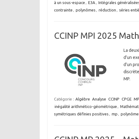
à un sous-espace
,
E3A
,
Intégrales généralisée
contrainte
,
polynômes
,
réduction
,
séries enti
CCINP MPI 2025 Math
La deux
d’un exe
d’un pro
discrète
MP.
Catégorie :
Algèbre
Analyse
CCINP
CPGE
MP
inégalité arithmético-géométrique
,
Mathémati
symétriques définies positives
,
mp
,
polynôme