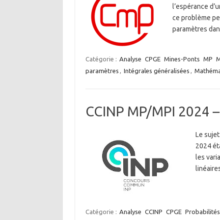
l’espérance d’u
ce problème per
paramètres dans
Catégorie :
Analyse
CPGE
Mines-Ponts
MP
M
paramètres
,
Intégrales généralisées
,
Mathéma
CCINP MP/MPI 2024 –
Le suje
2024 ét
les vari
linéaire
Catégorie :
Analyse
CCINP
CPGE
Probabilités