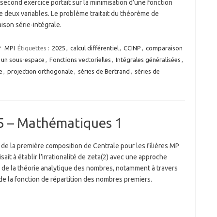
 second exercice portait sur la minimisation d’une fonction
e deux variables. Le problème traitait du théorème de
ison série-intégrale.
P
MPI
Étiquettes :
2025
,
calcul différentiel
,
CCINP
,
comparaison
à un sous-espace
,
Fonctions vectorielles
,
Intégrales généralisées
,
e
,
projection orthogonale
,
séries de Bertrand
,
séries de
5 – Mathématiques 1
 de la première composition de Centrale pour les filières MP
isait à établir l’irrationalité de zeta(2) avec une approche
e de la théorie analytique des nombres, notamment à travers
de la fonction de répartition des nombres premiers.