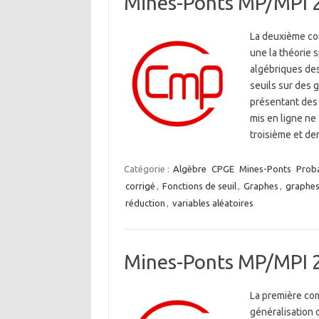
Mines-Ponts MP/MPI 
La deuxième co
une la théorie 
algébriques des
seuils sur des g
présentant des d
mis en ligne ne
troisième et der
Catégorie :
Algèbre
CPGE
Mines-Ponts
Proba
corrigé
,
Fonctions de seuil
,
Graphes
,
graphes
réduction
,
variables aléatoires
Mines-Ponts MP/MPI 
La première co
généralisation d