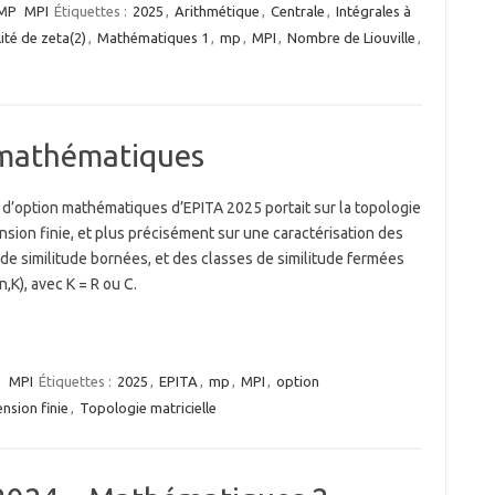
MP
MPI
Étiquettes :
2025
,
Arithmétique
,
Centrale
,
Intégrales à
lité de zeta(2)
,
Mathématiques 1
,
mp
,
MPI
,
Nombre de Liouville
,
 mathématiques
 d’option mathématiques d’EPITA 2025 portait sur la topologie
sion finie, et plus précisément sur une caractérisation des
de similitude bornées, et des classes de similitude fermées
,K), avec K = R ou C.
P
MPI
Étiquettes :
2025
,
EPITA
,
mp
,
MPI
,
option
nsion finie
,
Topologie matricielle