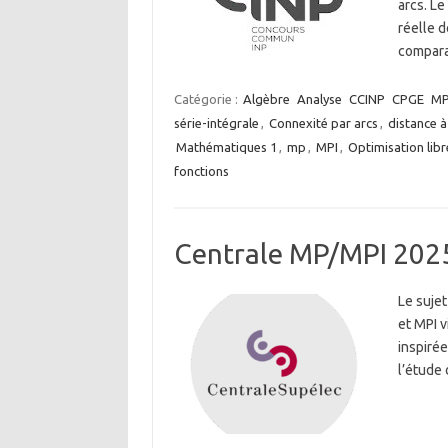
arcs. Le
réelle d
compara
Catégorie :
Algèbre
Analyse
CCINP
CPGE
M
série-intégrale
,
Connexité par arcs
,
distance 
Mathématiques 1
,
mp
,
MPI
,
Optimisation libr
fonctions
Centrale MP/MPI 202
Le sujet
et MPI v
inspiré
l’étude 