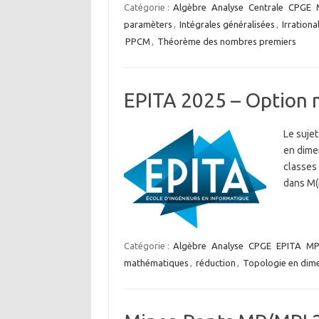
Catégorie :
Algèbre
Analyse
Centrale
CPGE
paramèters
,
Intégrales généralisées
,
Irrationa
PPCM
,
Théorème des nombres premiers
EPITA 2025 – Option
Le sujet
en dimen
classes 
dans M(n
Catégorie :
Algèbre
Analyse
CPGE
EPITA
M
mathématiques
,
réduction
,
Topologie en dime