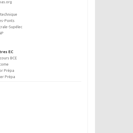
pas.org
ytechnique
es-Ponts
trale-Supélec
NP
ières EC
cours BCE
icome
or Prépa
ter Prépa