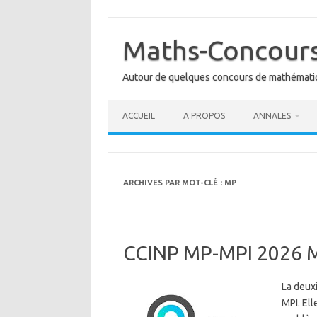
Aller
au
contenu
Maths-Concour
Autour de quelques concours de mathémat
ACCUEIL
A PROPOS
ANNALES
ARCHIVES PAR MOT-CLÉ :
MP
CCINP MP-MPI 2026 
La deux
MPI. Ell