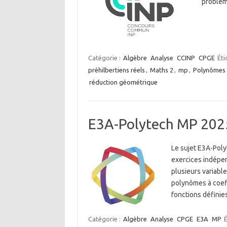
problèm
Catégorie :
Algèbre
Analyse
CCINP
CPGE
Éti
préhilbertiens réels
,
Maths 2
,
mp
,
Polynômes 
réduction géométrique
E3A-Polytech MP 202
Le sujet E3A-Polyt
exercices indépen
plusieurs variabl
polynômes à coeff
fonctions définies
Catégorie :
Algèbre
Analyse
CPGE
E3A
MP
É